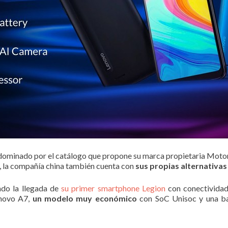
dominado por el catálogo que propone su marca propietaria Motoro
, la compañía china también cuenta con
sus propias alternativa
do la llegada de
su primer smartphone Legion
con conectividad
enovo A7,
un modelo muy económico
con SoC Unisoc y una ba