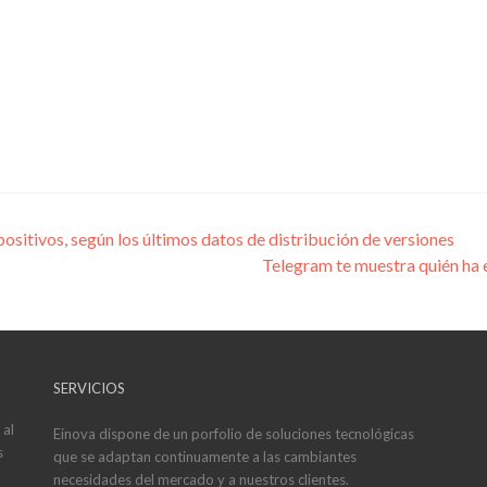
ositivos, según los últimos datos de distribución de versiones
Telegram te muestra quién ha 
SERVICIOS
 al
Einova dispone de un porfolio de soluciones tecnológicas
s
que se adaptan continuamente a las cambiantes
necesidades del mercado y a nuestros clientes.