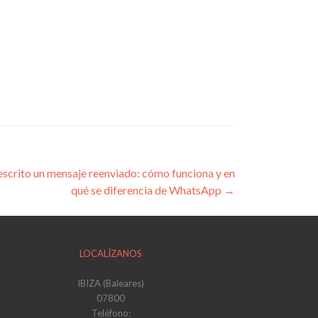
escrito un mensaje reenviado: cómo funciona y en
qué se diferencia de WhatsApp
→
LOCALÍZANOS
IBIZA (Baleares)
07800
Teléfono: