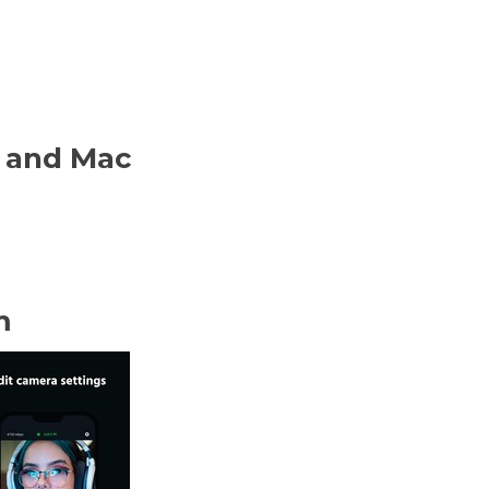
C and Mac
m