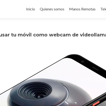
Ir
al
Inicio
Quienes somos
Manos Remotas
Tel
contenido
a usar tu móvil como webcam de videolla