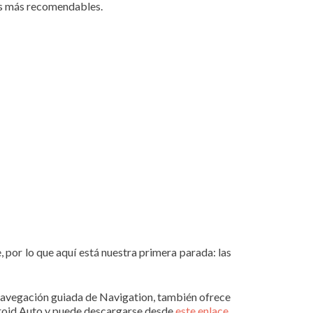
las más recomendables.
e, por lo que aquí está nuestra primera parada: las
la navegación guiada de Navigation, también ofrece
ndroid Auto y puede descargarse desde
este enlace