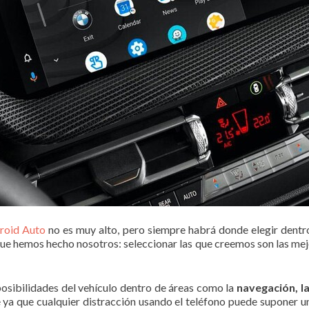
roid Auto
no es muy alto, pero siempre habrá donde elegir dentro
que hemos hecho nosotros: seleccionar las que creemos son las me
posibilidades del vehículo dentro de áreas como la
navegación, l
e ya que cualquier distracción usando el teléfono puede suponer 