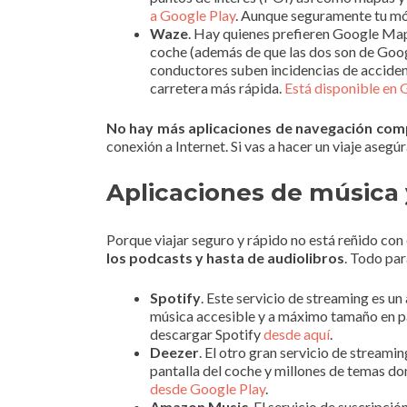
a Google Play
. Aunque seguramente tu mó
Waze
. Hay quienes prefieren Google Map
coche (además de que las dos son de Goo
conductores suben incidencias de accident
carretera más rápida.
Está disponible en 
No hay más aplicaciones de navegación com
conexión a Internet. Si vas a hacer un viaje aseg
Aplicaciones de música 
Porque viajar seguro y rápido no está reñido co
los podcasts y hasta de audiolibros
. Todo par
Spotify
. Este servicio de streaming es 
música accesible y a máximo tamaño en pa
descargar Spotify
desde aquí
.
Deezer
. El otro gran servicio de stream
pantalla del coche y millones de temas do
desde Google Play
.
Amazon Music
. El servicio de suscripc