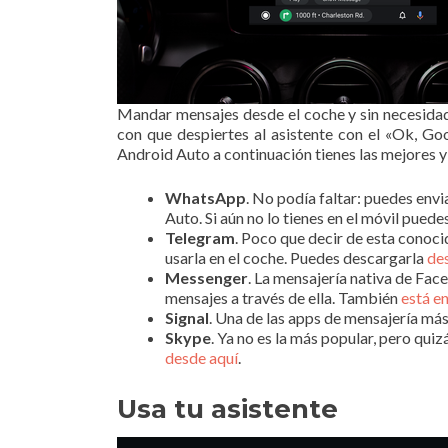
Mandar mensajes desde el coche y sin necesidad 
con que despiertes al asistente con el «Ok, Go
Android Auto a continuación tienes las mejores 
WhatsApp
. No podía faltar: puedes envi
Auto. Si aún no lo tienes en el móvil pu
Telegram
. Poco que decir de esta conoci
usarla en el coche. Puedes descargarla
de
Messenger
. La mensajería nativa de Fa
mensajes a través de ella. También
está e
Signal
. Una de las apps de mensajería m
Skype
. Ya no es la más popular, pero qui
desde aquí
.
Usa tu asistente