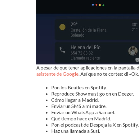
A pesar de que tener aplicaciones en la pantalla
asistente de Google
. Así que no te cortes: di «O
Pon los Beatles en Spotify.
Reproduce Show must go on en Deezer.
Cómo llegar a Madrid.
Enviar un SMS a mi madre.
Enviar un WhatsApp a Samuel.
Qué tiempo hace en Madrid.
Pon el podcast de Despeja la X en Spotify.
Haz una llamada a Susi.