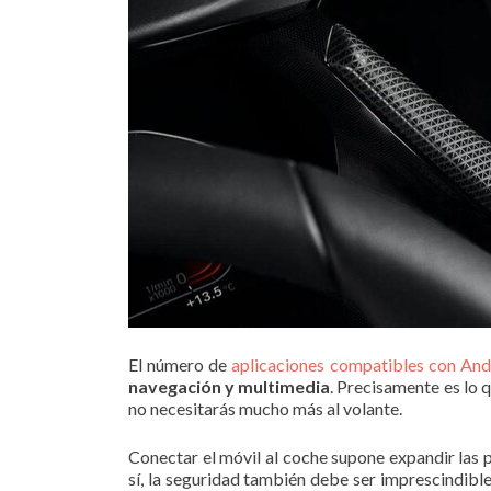
El número de
aplicaciones compatibles con And
navegación y multimedia
. Precisamente es lo 
no necesitarás mucho más al volante.
Conectar el móvil al coche supone expandir las 
sí, la seguridad también debe ser imprescindibl