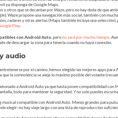
vil ya disponga de Google Maps.
s y otros que se decantan por Waze, pero no hay duda de que ambas
gle). Waze propone una navegación más social, también con mucha
es, radares y otras alertas (Maps también incluye una selección), 
Google Play
.
patibles con Android Auto
, pero
no será por mucho tiempo
. Au
úrate de descargar la zona para tenerla cuando no haya conexión.
y audio
n entretenerse por el camino, hemos elegido las mejores apps para
a que la somnolencia se aleje lo máximo posible del volante (recue
un abonado a Android Auto ya que hasta posee compatibilidad con M
ntalla, todo para mantener la seguridad. Y no solo puedes escuch
ing musical compatible con Android Auto. Menús grandes para pulsar 
nde elegir: no hay viaje largo con una lista de reproducción sufic
ión musical de Amazon también ofrece compatibilidad para Android