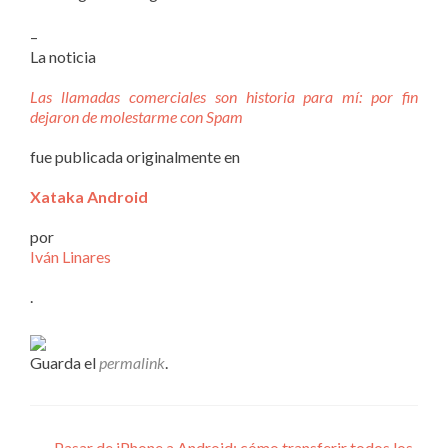
–
La noticia
Las llamadas comerciales son historia para mí: por fin
dejaron de molestarme con Spam
fue publicada originalmente en
Xataka Android
por
Iván Linares
.
Guarda el
permalink
.
←
Pasar de iPhone a Android: cómo transferir todos los