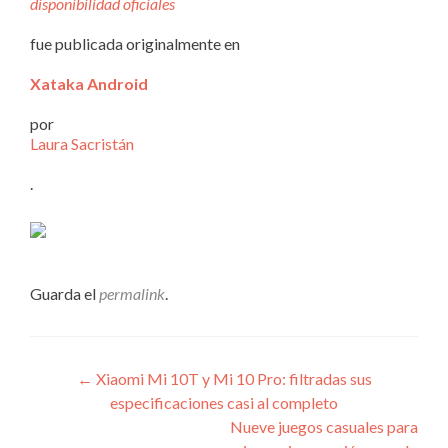
disponibilidad oficiales
fue publicada originalmente en
Xataka Android
por
Laura Sacristán
.
Guarda el
permalink
.
Navegación
←
Xiaomi Mi 10T y Mi 10 Pro: filtradas sus
especificaciones casi al completo
de
Nueve juegos casuales para