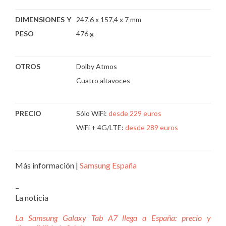
DIMENSIONES Y
247,6 x 157,4 x 7 mm
PESO
476 g
OTROS
Dolby Atmos
Cuatro altavoces
PRECIO
Sólo WiFi:
desde 229 euros
WiFi + 4G/LTE:
desde 289 euros
Más información |
Samsung España
–
La noticia
La Samsung Galaxy Tab A7 llega a España: precio y