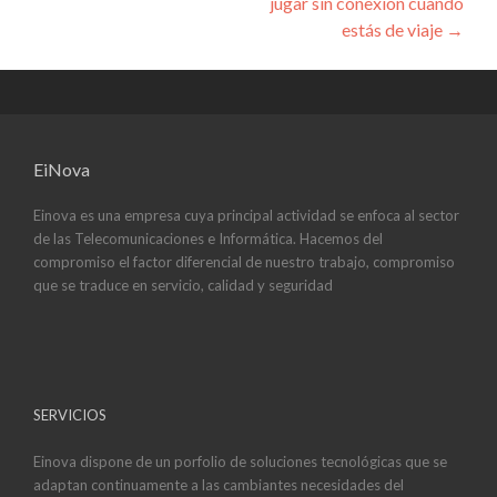
entradas
jugar sin conexión cuando
estás de viaje
→
EiNova
Einova es una empresa cuya principal actividad se enfoca al sector
de las Telecomunicaciones e Informática. Hacemos del
compromiso el factor diferencial de nuestro trabajo, compromiso
que se traduce en servicio, calidad y seguridad
SERVICIOS
Einova dispone de un porfolio de soluciones tecnológicas que se
adaptan continuamente a las cambiantes necesidades del