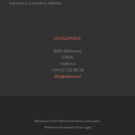
mercado y a nuestros clientes.
LOCALÍZANOS
IBIZA (Baleares)
07800
Teléfono:
+34 627 02 88 38
info@einova.es
@Einova.es 2019 Todos los derechos reservados.
Política de Privacidad |
Aviso Legal