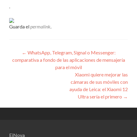
.
Guarda el
permalink
.
Navegación
←
WhatsApp, Telegram, Signal o Messenger:
comparativa a fondo de las aplicaciones de mensajería
de
para el móvil
entradas
Xiaomi quiere mejorar las
cámaras de sus móviles con
ayuda de Leica: el Xiaomi 12
Ultra sería el primero
→
EiNova