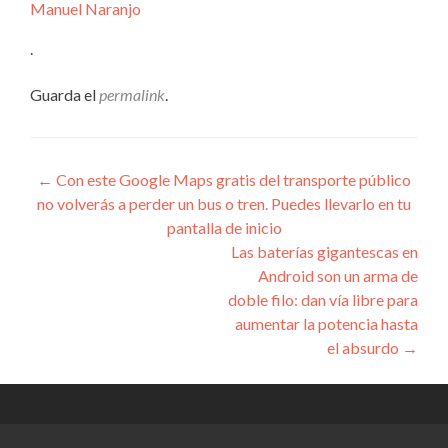
Manuel Naranjo
.
Guarda el
permalink
.
Navegación
←
Con este Google Maps gratis del transporte público
no volverás a perder un bus o tren. Puedes llevarlo en tu
de
pantalla de inicio
entradas
Las baterías gigantescas en
Android son un arma de
doble filo: dan vía libre para
aumentar la potencia hasta
el absurdo
→