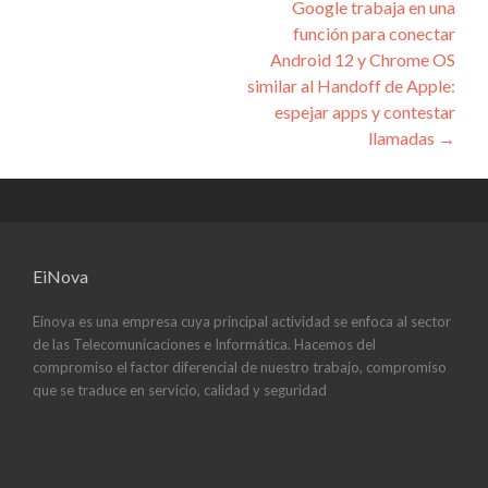
Google trabaja en una
entradas
función para conectar
Android 12 y Chrome OS
similar al Handoff de Apple:
espejar apps y contestar
llamadas
→
EiNova
Einova es una empresa cuya principal actividad se enfoca al sector
de las Telecomunicaciones e Informática. Hacemos del
compromiso el factor diferencial de nuestro trabajo, compromiso
que se traduce en servicio, calidad y seguridad