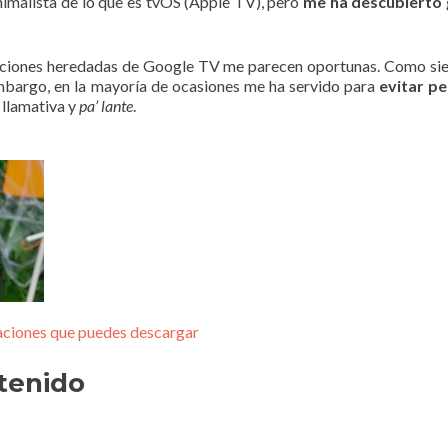
nimalista de lo que es tvOS (Apple TV), pero
me ha descubierto 
daciones heredadas de Google TV me parecen oportunas. Como si
embargo, en la mayoría de ocasiones me ha servido para
evitar p
a llamativa y
pa’ lante
.
caciones que puedes descargar
tenido