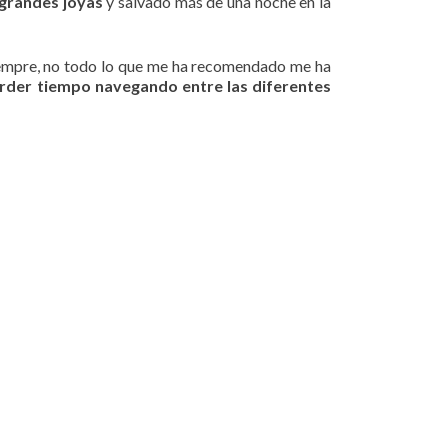
grandes joyas
y salvado más de una noche en la
empre, no todo lo que me ha recomendado me ha
erder tiempo navegando entre las diferentes