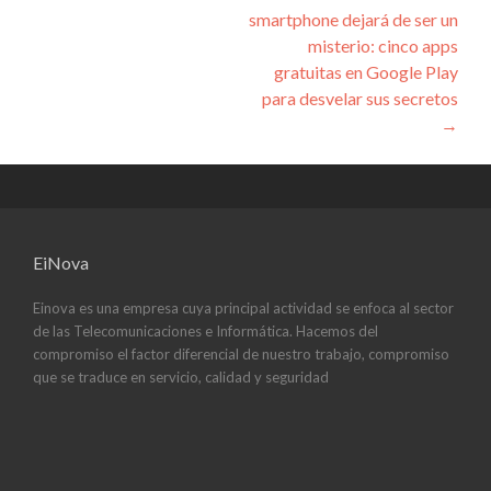
smartphone dejará de ser un
misterio: cinco apps
gratuitas en Google Play
para desvelar sus secretos
→
EiNova
Einova es una empresa cuya principal actividad se enfoca al sector
de las Telecomunicaciones e Informática. Hacemos del
compromiso el factor diferencial de nuestro trabajo, compromiso
que se traduce en servicio, calidad y seguridad