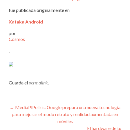
fue publicada originalmente en
Xataka Android
por
Cosmos
.
Guarda el
permalink
.
Navegación
←
MediaPiPe Iris: Google prepara una nueva tecnología
para mejorar el modo retrato y realidad aumentada en
de
móviles
entradas
El hardware de tu