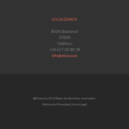
LOCALÍZANOS
IBIZA (Baleares)
07800
Teléfono:
+34 627 02 88 38
info@einova.es
@Einova.es 2019 Todos los derechos reservados.
Política de Privacidad |
Aviso Legal