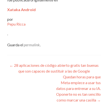
Xataka Android
por
Pepu Ricca
.
Guarda el
permalink
.
Navegación
←
28 aplicaciones de código abierto gratis tan buenas
que son capaces de sustituir a las de Google
de
Quedan horas para que
entradas
Meta empiece a usar tus
datos para entrenar a su IA.
Oponerte no es tan sencillo
como marcar una casilla
→