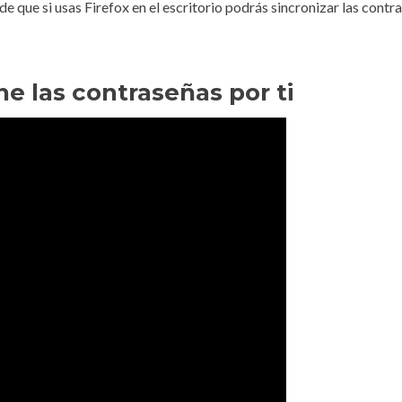
a de que si usas Firefox en el escritorio podrás sincronizar las cont
e las contraseñas por ti