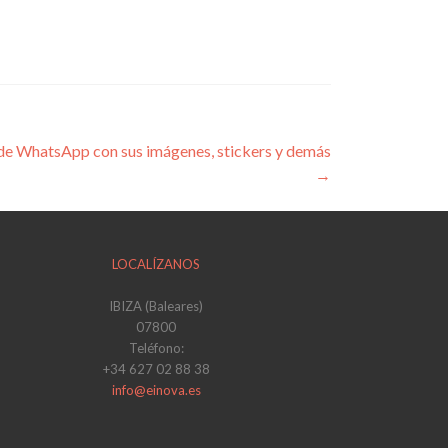
de WhatsApp con sus imágenes, stickers y demás
→
LOCALÍZANOS
IBIZA (Baleares)
07800
Teléfono:
+34 627 02 88 38
info@einova.es