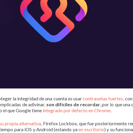
eger la integridad de una cuenta es usar
contraseñas fuertes
, co
complicadas de adivinar,
son difíciles de recordar
, por lo que un
 el que Google tiene
integrado por defecto en Chrome
.
su propia alternativa
, Firefox Lockbox, que fue posteriormente r
 tiempo para iOS y Android (estando ya
en escritorio
) y su funcio