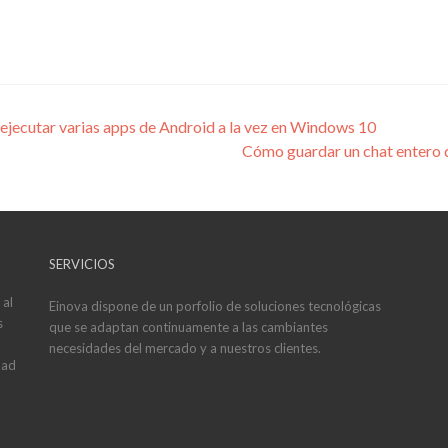
 ejecutar varias apps de Android a la vez en Windows 10
Cómo guardar un chat entero 
SERVICIOS
 al
Einova dispone de un porfolio de soluciones tecnológicas
s
que se adaptan continuamente a las cambiantes
necesidades del mercado y a nuestros clientes.
dad