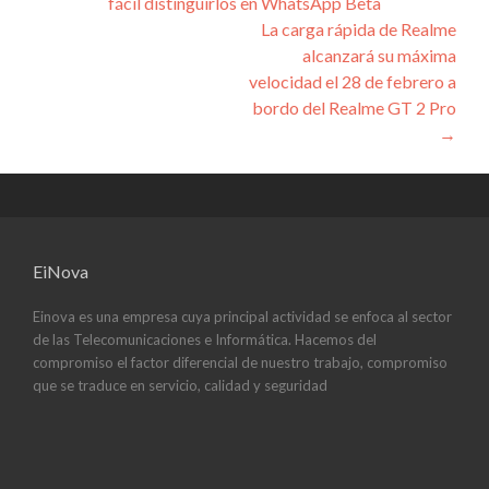
fácil distinguirlos en WhatsApp Beta
de
La carga rápida de Realme
entradas
alcanzará su máxima
velocidad el 28 de febrero a
bordo del Realme GT 2 Pro
→
EiNova
Einova es una empresa cuya principal actividad se enfoca al sector
de las Telecomunicaciones e Informática. Hacemos del
compromiso el factor diferencial de nuestro trabajo, compromiso
que se traduce en servicio, calidad y seguridad