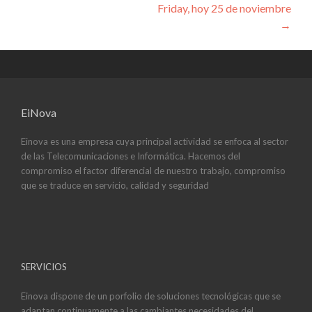
Friday, hoy 25 de noviembre
→
EiNova
Einova es una empresa cuya principal actividad se enfoca al sector
de las Telecomunicaciones e Informática. Hacemos del
compromiso el factor diferencial de nuestro trabajo, compromiso
que se traduce en servicio, calidad y seguridad
SERVICIOS
Einova dispone de un porfolio de soluciones tecnológicas que se
adaptan continuamente a las cambiantes necesidades del