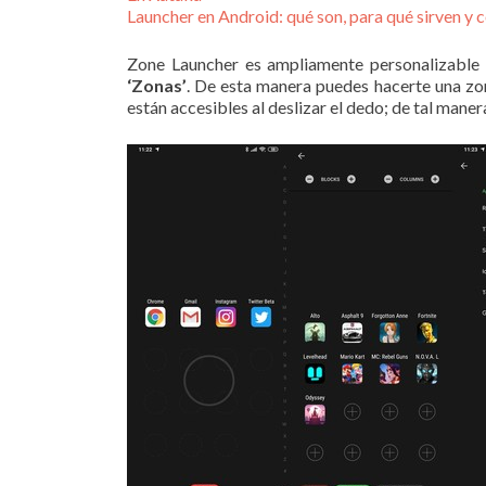
Launcher en Android: qué son, para qué sirven y 
Zone Launcher es ampliamente personalizable 
‘Zonas’
. De esta manera puedes hacerte una zona
están accesibles al deslizar el dedo; de tal mane