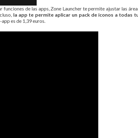
ar funciones de las apps, Zone Launcher te permite ajustar las área
ncluso,
la app te permite aplicar un pack de iconos a todas t
-app es de 1,39 euros.