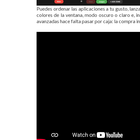
Puedes ordenar las aplicaciones a tu gusto, lanz
colores de la ventana, modo oscuro o claro e, i
avanzadas hace falta pasar por caja: la compra in