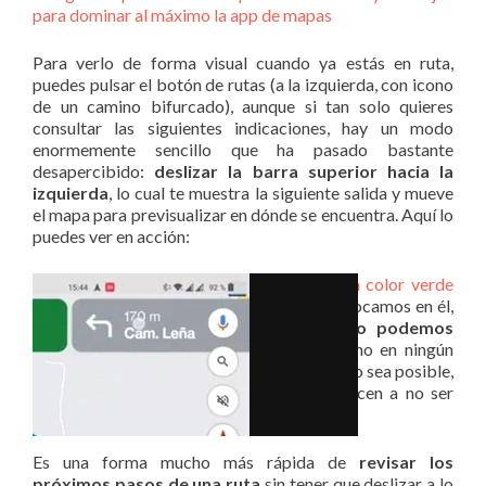
para dominar al máximo la app de mapas
Para verlo de forma visual cuando ya estás en ruta,
puedes pulsar el botón de rutas (a la izquierda, con icono
de un camino bifurcado), aunque si tan solo quieres
consultar las siguientes indicaciones, hay un modo
enormemente sencillo que ha pasado bastante
desapercibido:
deslizar la barra superior hacia la
izquierda
, lo cual te muestra la siguiente salida y mueve
el mapa para previsualizar en dónde se encuentra. Aquí lo
puedes ver en acción:
Google Maps
mejoró su cartel superior en color verde
hace unos años
haciéndolo desplegable si tocamos en él,
pero además de tocar en él
también lo podemos
deslizar para previsualizar la ruta
. Como en ningún
momento se indica en ninguna parte que esto sea posible,
muchas personas simplemente lo desconocen a no ser
que lo hayan hecho sin querer.
Es una forma mucho más rápida de
revisar los
próximos pasos de una ruta
sin tener que deslizar a lo