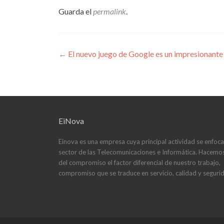
Guarda el
permalink
.
Navegación
←
El nuevo juego de Google es un impresionant
de
entradas
EiNova
Einova es una empresa cuya principal actividad se enfoca
sector de las Telecomunicaciones e Informática. Hacemo
del compromiso el factor diferencial de nuestro trabajo,
compromiso que se traduce en servicio, calidad y seguri