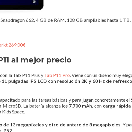
napdragon 662, 4 GB de RAM, 128 GB ampliables hasta 1 TB, 4 
rkt 269,00€
11 al mejor precio
con la Tab P11 Plus y
Tab P11 Pro
. Viene con un diseño muy eleg
 11 pulgadas IPS LCD con resolución 2K y 60 Hz de refresc
apacitado para las tareas básicas y para jugar, concretamente el
 MicroSD. La batería alcanza los
7.700 mAh
, con
carga rápida
o Kids Space.
o de 13 megapíxeles y otro delantero de 8 megapíxeles
. Y p
n IP52
.