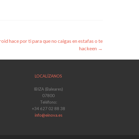
oid hace por ti para que no caigas en estafas o te
hackeen
→
LOCALÍZANOS
IBIZA (Baleares)
07800
Teléfono:
+34 627 02 88 38
info@einova.es