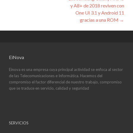
de
y A8+ de 2018 reviven con
entradas
One UI 3.1 y Android 11
gracias a una ROM
→
EiNova
Einova es una empresa cuya principal actividad se enfoca al sector
de las Telecomunicaciones e Informática. Hacemos del
compromiso el factor diferencial de nuestro trabajo, compromiso
que se traduce en servicio, calidad y seguridad
SERVICIOS