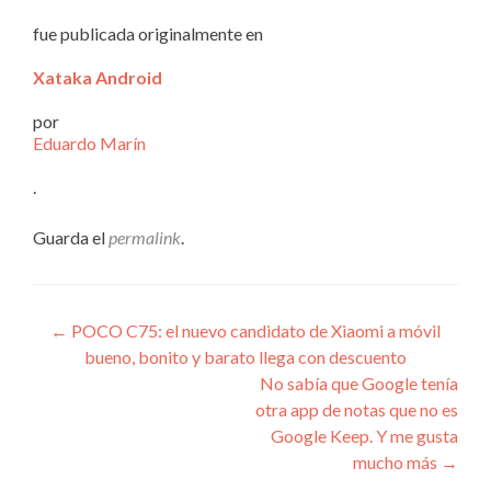
fue publicada originalmente en
Xataka Android
por
Eduardo Marín
.
Guarda el
permalink
.
Navegación
←
POCO C75: el nuevo candidato de Xiaomi a móvil
bueno, bonito y barato llega con descuento
de
No sabía que Google tenía
entradas
otra app de notas que no es
Google Keep. Y me gusta
mucho más
→