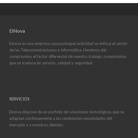
EiNova
Einova es una empresa cuya principal actividad se enfoca al sector
de las Telecomunicaciones e Informática. Hacemos del
compromiso el factor diferencial de nuestro trabajo, compromiso
que se traduce en servicio, calidad y seguridad
SERVICIOS
Einova dispone de un porfolio de soluciones tecnológicas que se
adaptan continuamente a las cambiantes necesidades del
mercado y a nuestros clientes.