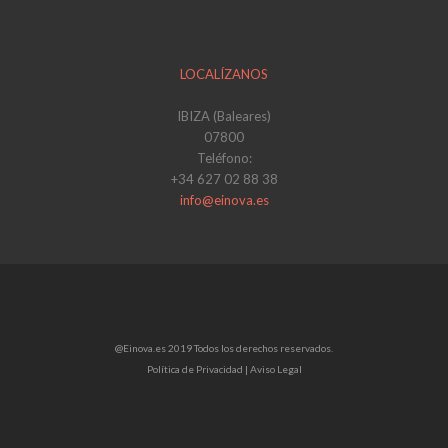
LOCALÍZANOS
IBIZA (Baleares)
07800
Teléfono:
+34 627 02 88 38
info@einova.es
@Einova.es 2019 Todos los derechos reservados.
Política de Privacidad |
Aviso Legal