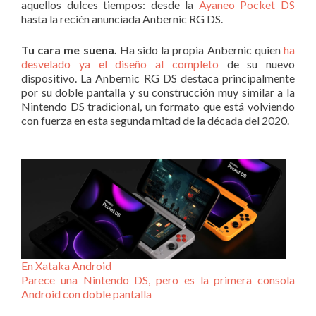
aquellos dulces tiempos: desde la
Ayaneo Pocket DS
hasta la recién anunciada Anbernic RG DS.
Tu cara me suena.
Ha sido la propia Anbernic quien
ha
desvelado ya el diseño al completo
de su nuevo
dispositivo. La Anbernic RG DS destaca principalmente
por su doble pantalla y su construcción muy similar a la
Nintendo DS tradicional, un formato que está volviendo
con fuerza en esta segunda mitad de la década del 2020.
En Xataka Android
Parece una Nintendo DS, pero es la primera consola
Android con doble pantalla