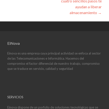
cuatro sencillos pasos te
ayudan a liberar
almacenamiento
→
EiNova
Einova es una empresa cuya principal actividad se enfoca al sector
de las Telecomunicaciones e Informática. Hacemos del
compromiso el factor diferencial de nuestro trabajo, compromiso
que se traduce en servicio, calidad y seguridad
SERVICIOS
Einova dispone de un porfolio de soluciones tecnológicas que se