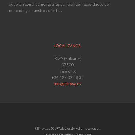
adaptan continuamente a las cambiantes necesidades del
mercado y a nuestros clientes.
LOCALÍZANOS
IBIZA (Baleares)
07800
Teléfono:
+34 627 02 88 38
info@einova.es
@Einova.es 2019 Todos los derechos reservados.
Política de Privacidad |
Aviso Legal