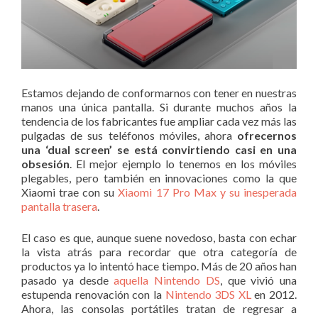
Estamos dejando de conformarnos con tener en nuestras
manos una única pantalla. Si durante muchos años la
tendencia de los fabricantes fue ampliar cada vez más las
pulgadas de sus teléfonos móviles, ahora
ofrecernos
una ‘dual screen’ se está convirtiendo casi en una
obsesión
. El mejor ejemplo lo tenemos en los móviles
plegables, pero también en innovaciones como la que
Xiaomi trae con su
Xiaomi 17 Pro Max y su inesperada
pantalla trasera
.
El caso es que, aunque suene novedoso, basta con echar
la vista atrás para recordar que otra categoría de
productos ya lo intentó hace tiempo. Más de 20 años han
pasado ya desde
aquella Nintendo DS
, que vivió una
estupenda renovación con la
Nintendo 3DS XL
en 2012.
Ahora, las consolas portátiles tratan de regresar a