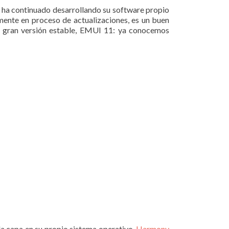
a ha continuado desarrollando su software propio
mente en proceso de actualizaciones, es un buen
a gran versión estable, EMUI 11: ya conocemos
a capa en su propio sistema operativo,
Harmony