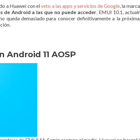
ado a Huawei con el
veto a las apps y servicios de Google
, la marc
nes de Android a las que no puede acceder
. EMUI 10.1, actual
Y no queda demasiado para conocer definitivamente a la próxim
ción.
en Android 11 AOSP
erísticas de EMUI 11. Según asegura el medio, Huawei no basará l