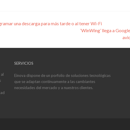
mar una descarga para más tarde o al tener Wi-Fi
‘WinWing’ llega a Google 
avi
SERVICIOS
 al
Einova dispone de un porfolio de soluciones tecnológicas
s
que se adaptan continuamente a las cambiantes
necesidades del mercado y a nuestros clientes.
dad