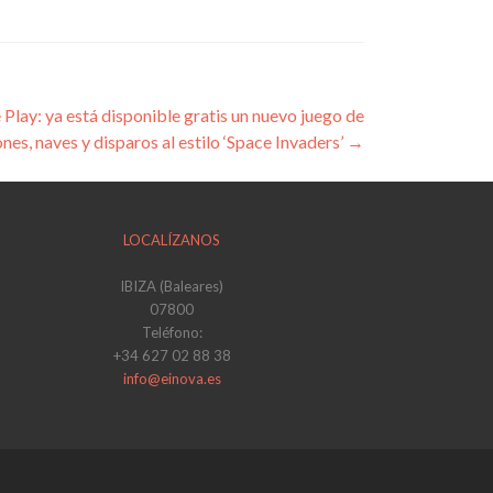
Play: ya está disponible gratis un nuevo juego de
ones, naves y disparos al estilo ‘Space Invaders’
→
LOCALÍZANOS
IBIZA (Baleares)
07800
Teléfono:
+34 627 02 88 38
info@einova.es