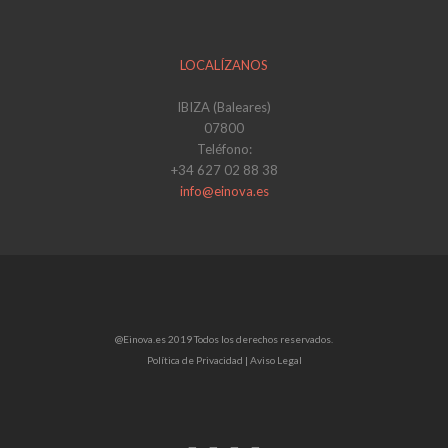
LOCALÍZANOS
IBIZA (Baleares)
07800
Teléfono:
+34 627 02 88 38
info@einova.es
@Einova.es 2019 Todos los derechos reservados.
Política de Privacidad |
Aviso Legal