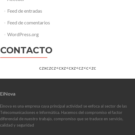
Feed de entradas
Feed de comentarios
WordPress.org
CONTACTO
czxczcz<cxz<cxz<cz<c<zc
EiNova
Einova es una empresa cuya principal actividad se enfoca al sector de las
Telecomunicaciones e Informática. Hacemos del compromiso el factor
diferencial de nuestro trabajo, compromiso que se traduce en servicio,
calidad y seguridad