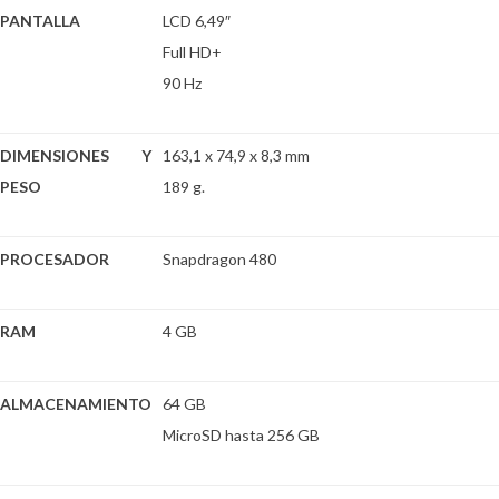
PANTALLA
LCD 6,49″
Full HD+
90 Hz
DIMENSIONES Y
163,1 x 74,9 x 8,3 mm
PESO
189 g.
PROCESADOR
Snapdragon 480
RAM
4 GB
ALMACENAMIENTO
64 GB
MicroSD hasta 256 GB