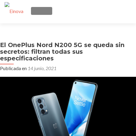
CAMBIAR NAVEGACIÓN
Ir
Inicio
al
contenido
El OnePlus Nord N200 5G se queda sin
Quienes somos
secretos: filtran todas sus
especificaciones
Manos Remotas
Publicada en
14 junio, 2021
Telecomunicaciones
Soluciones
Contacto
Blog