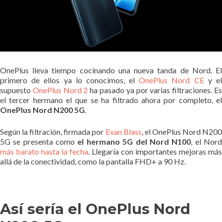
OnePlus lleva tiempo cocinando una nueva tanda de Nord. El
primero de ellos ya lo conocimos, el
OnePlus Nord CE
y e
supuesto
OnePlus Nord 2
ha pasado ya por varias filtraciones. E
el tercer hermano el que se ha filtrado ahora por completo, el
OnePlus Nord N200 5G
.
Según la filtración, firmada por
Evan Blass
, el OnePlus Nord N20
5G se presenta como
el hermano 5G del Nord N100
, el Nor
más barato hasta la fecha
. Llegaría con importantes mejoras más
allá de la conectividad, como la pantalla FHD+ a 90 Hz.
Así sería el OnePlus Nord