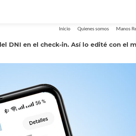
Ir
Inicio
Quienes somos
Manos R
al
contenido
del DNI en el check-in. Así lo edité con el