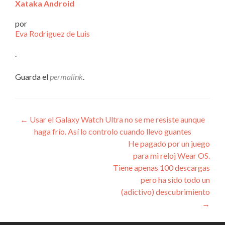
Xataka Android
por
Eva Rodriguez de Luis
.
Guarda el
permalink
.
Navegación
←
Usar el Galaxy Watch Ultra no se me resiste aunque
haga frío. Así lo controlo cuando llevo guantes
de
He pagado por un juego
entradas
para mi reloj Wear OS.
Tiene apenas 100 descargas
pero ha sido todo un
(adictivo) descubrimiento
→