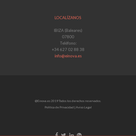
LOCALÍZANOS
IBIZA (Baleares)
07800
Teléfono:
+34 627 02 88 38
info@einova.es
@Einova.es 2019 Todos los derechos reservados.
Política de Privacidad |
Aviso Legal
Enlace
Enlace
Enlace