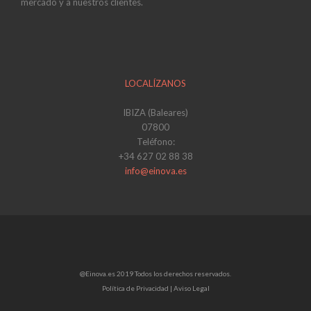
mercado y a nuestros clientes.
LOCALÍZANOS
IBIZA (Baleares)
07800
Teléfono:
+34 627 02 88 38
info@einova.es
@Einova.es 2019 Todos los derechos reservados.
Política de Privacidad |
Aviso Legal