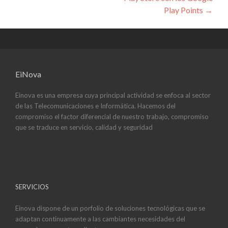
Play Points
→
EiNova
Einova es una empresa cuya principal actividad se enfoca al sector
de las Telecomunicaciones e Informática. Hacemos del
compromiso el factor diferencial de nuestro trabajo, compromiso
que se traduce en servicio, calidad y seguridad
SERVICIOS
Einova dispone de un porfolio de soluciones tecnológicas que se
adaptan continuamente a las cambiantes necesidades del