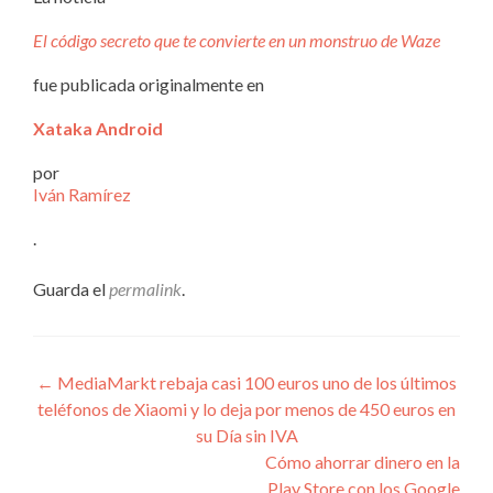
El código secreto que te convierte en un monstruo de Waze
fue publicada originalmente en
Xataka Android
por
Iván Ramírez
.
Guarda el
permalink
.
Navegación
←
MediaMarkt rebaja casi 100 euros uno de los últimos
teléfonos de Xiaomi y lo deja por menos de 450 euros en
de
su Día sin IVA
entradas
Cómo ahorrar dinero en la
Play Store con los Google