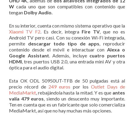
UHD 4K
, además de
dos altavoces integrados de 12
W
cada uno que son compatibles con contenido que
tengan
Dolby Audio.
En su interior, cuenta con mismo sistema operativo que la
Xiaomi TV F2
. Es decir, integra
Fire TV
, que no es
Android TV pero casi. Con su conexión Wi-Fi integrada,
permite
descargar todo tipo de apps
, reproducir
contenido desde el móvil e interactuar con
Alexa o
Google Assistant
. Además, incluye
cuatro puertos
HDMI
, tres puertos USB 2.0, una entrada mini AV y otra
óptica para el audio digital.
Esta OK ODL 50950UT-TFB de 50 pulgadas está al
precio récord de
249 euros
por los
Outlet Days de
MediaMarkt
, rebajándola hasta la mitad. Y es que
antes
valía 479 euros
, siendo un desucento muy importante.
Ten en cuenta que es un fabricante que solo comercializa
MediaMarkt, así que no hay muchas más opciones.