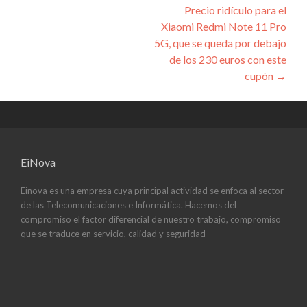
entradas
Precio ridículo para el
Xiaomi Redmi Note 11 Pro
5G, que se queda por debajo
de los 230 euros con este
cupón
→
EiNova
Einova es una empresa cuya principal actividad se enfoca al sector
de las Telecomunicaciones e Informática. Hacemos del
compromiso el factor diferencial de nuestro trabajo, compromiso
que se traduce en servicio, calidad y seguridad