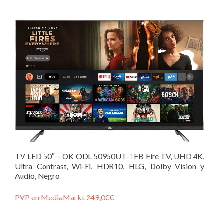
TV LED 50″ – OK ODL 50950UT-TFB Fire TV, UHD 4K,
Ultra Contrast, Wi-Fi, HDR10, HLG, Dolby Vision y
Audio, Negro
PVP en MediaMarkt 249,00€
–