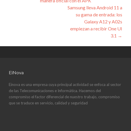
manera oficial con el APK
de
Samsung lleva Android 11 a
entradas
su gama de entrada: los
Galaxy A12 y A02s
empiezan a recibir One UI
3.1
→
EiNova
Einova es una empresa cuya principal actividad se enfoca al sector
de las Telecomunicaciones e Informática. Hacemos del
compromiso el factor diferencial de nuestro trabajo, compromiso
que se traduce en servicio, calidad y seguridad