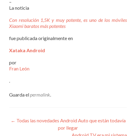
–
La noticia
Con resolución 1,5K y muy potente, es uno de los móviles
Xiaomi baratos más potentes
fue publicada originalmente en
Xataka Android
por
Fran León
.
Guarda el
permalink
.
Navegación
←
Todas las novedades Android Auto que están todavía
por llegar
de
Android TV era mi sistema