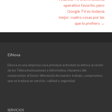
entradas
operativo favorito, pero
Google TV es todavía
mejor: cuatro cosas por las
que lo prefiero
→
EiNova
Einova es una empresa cuya principal actividad se enfoca al sector
de las Telecomunicaciones e Informática. Hacemos del
compromiso el factor diferencial de nuestro trabajo, compromiso
que se traduce en servicio, calidad y seguridad
SERVICIOS