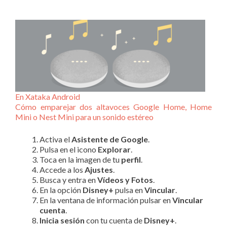
En Xataka Android
Cómo emparejar dos altavoces Google Home, Home
Mini o Nest Mini para un sonido estéreo
Activa el
Asistente de Google
.
Pulsa en el icono
Explorar
.
Toca en la imagen de tu
perfil
.
Accede a los
Ajustes
.
Busca y entra en
Vídeos y Fotos
.
En la opción
Disney+
pulsa en
Vincular
.
En la ventana de información pulsar en
Vincular
cuenta
.
Inicia sesión
con tu cuenta de
Disney+
.