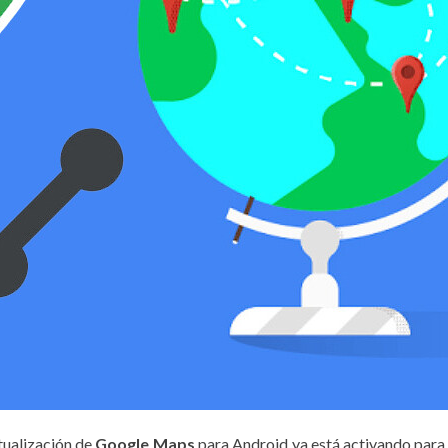
ctualización de
Google Maps
para Android ya está activando para