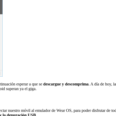
ontinuación esperar a que se
descargue y descomprima
. A día de hoy, 
oid superan ya el giga.
onectar nuestro móvil al emulador de Wear OS, para poder disfrutar de t
s y la depuración USB
.