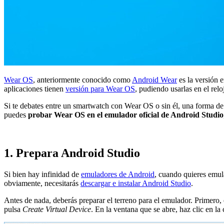
Wear OS
, anteriormente conocido como
Android Wear
es la versión 
aplicaciones tienen
versión para Wear OS
, pudiendo usarlas en el rel
Si te debates entre un smartwatch con Wear OS o sin él, una forma de
puedes
probar Wear OS en el emulador oficial de Android Studio
1. Prepara Android Studio
Si bien hay infinidad de
emuladores de Android
, cuando quieres emul
obviamente, necesitarás
descargar e instalar Android Studio
.
Antes de nada, deberás preparar el terreno para el emulador. Primero,
pulsa
Create Virtual Device
. En la ventana que se abre, haz clic en la