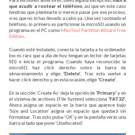
que acudir a rootear el teléfono
, así que en este caso
tendrías que plantearte si merece pasar por ese proceso,
si es que no lo has llevado a cabo ya. Una vez rooteado el
teléfono, lo primero es particionar la microSD usando un
programa en el PC como
MiniTool Partition Wizard Free
Edition
.
Cuando esté instalado, conecta la tarjeta a tu ordenador
(no es raro que a día de hoy tengan un lector de tarjetas
SD) e inicia el programa. Cuando haya reconocido la
microSD, haz click derecho sobre la barra de
almacenamiento y elige
‘Delete’
. Tras esto vuelve a
hacer click derecho y, en esta ocasión, elige
‘Create’
.
En la sección ‘Create As’ deja la opción de
‘Primary’
y en
el sistema de archivos (File System) selecciona
‘FAT32’
.
Ahora asigna un espacio en la barra que aparece bajo
‘Size and Location’ asigna un espacio que quedará sin
formatear. Tras esto pulsa ‘OK’ y en la pantalla verás una
barra al lado que pone ‘Unallocated’.