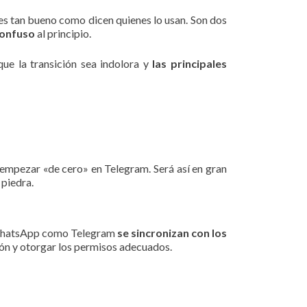
s tan bueno como dicen quienes lo usan. Son dos
confuso
al principio.
que la transición sea indolora y
las principales
 empezar «de cero» en Telegram. Será así en gran
piedra.
to WhatsApp como Telegram
se sincronizan con los
ión y otorgar los permisos adecuados.