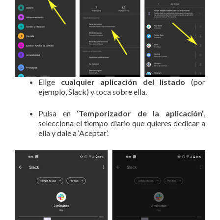
Elige
cualquier aplicación del listado
(por
ejemplo, Slack) y toca sobre ella.
Pulsa en
‘Temporizador de la aplicación’
,
selecciona el tiempo diario que quieres dedicar a
ella y dale a ‘Aceptar’.