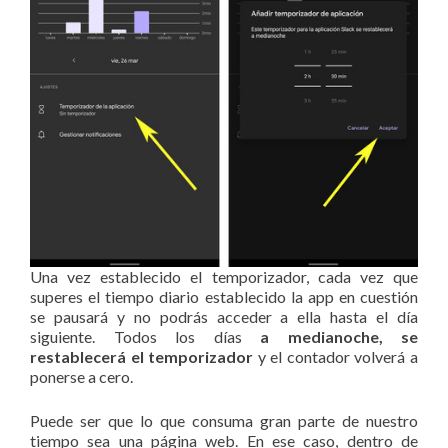
Una vez establecido el temporizador, cada vez que
superes el tiempo diario establecido la app en cuestión
se pausará y no podrás acceder a ella hasta el día
siguiente. Todos los días
a medianoche, se
restablecerá el temporizador
y el contador volverá a
ponerse a cero.
Puede ser que lo que consuma gran parte de nuestro
tiempo sea una página web. En ese caso, dentro de