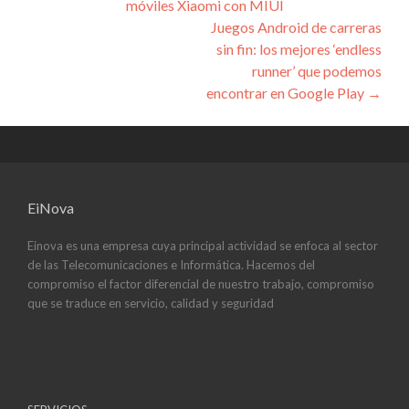
móviles Xiaomi con MIUI
de
Juegos Android de carreras
entradas
sin fin: los mejores ‘endless
runner’ que podemos
encontrar en Google Play
→
EiNova
Einova es una empresa cuya principal actividad se enfoca al sector
de las Telecomunicaciones e Informática. Hacemos del
compromiso el factor diferencial de nuestro trabajo, compromiso
que se traduce en servicio, calidad y seguridad