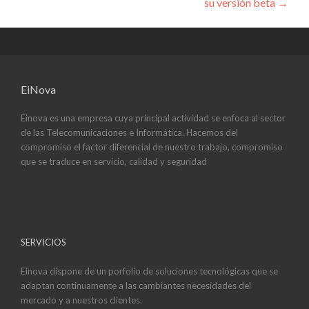
su versión beta
→
EiNova
Einova es una empresa cuya principal actividad se enfoca al sector
de las Telecomunicaciones e Informática. Hacemos del
compromiso el factor diferencial de nuestro trabajo, compromiso
que se traduce en servicio, calidad y seguridad
SERVICIOS
Einova dispone de un porfolio de soluciones tecnológicas que se
adaptan continuamente a las cambiantes necesidades del
mercado y a nuestros clientes.