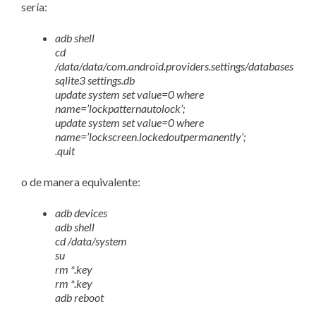
sería:
adb shell
cd
/data/data/com.android.providers.settings/databases
sqlite3 settings.db
update system set value=0 where
name=’lock
pattern
autolock’;
update system set value=0 where
name=’lockscreen.lockedoutpermanently’;
.quit
o de manera equivalente:
adb devices
adb shell
cd /data/system
su
rm *.key
rm *.key
adb reboot