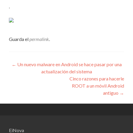
.
Guarda el
permalink
.
Navegación
←
Un nuevo malware en Android se hace pasar por una
actualización del sistema
de
Cinco razones para hacerle
entradas
ROOT a un móvil Android
antiguo
→
EiNova