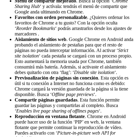
Menú de compartir mejorado
. Busca la opción ‘
Chrome
Sharing Hub
‘ y actívala: tendrás el menú de compartir que
Google anda ultimando en Chrome.
Favoritos con orden personalizable
. ¿Quieres ordenar los
favoritos de Chrome a tu gusto? Con la opción oculta
‘
Reorder Bookmarks
‘ podrás arrastrarlos desde los ajustes de
marcadores .
Aislamiento de sitios web
. Google Chrome en Android anda
probando el aislamiento de pestañas para que el resto de
páginas no pueda interceptar información. Al activar ‘
Strict
site isolation
‘ cada pestaña se cargará con un proceso propio.
Esto aumentará la memoria usada por Chrome, también
consumirá más batería. Además, si activaste el aislamiento
debes quitarlo con otra ‘flag’: ‘
Disable site isolation
‘.
Previsualización de páginas sin conexión
. Esta opción es
útil si tu conexión a Internet no funciona como es debido:
Chrome cargará la versión guardada de la página si la tiene
disponible. Busca ‘
Offline page previews
‘.
Compartir páginas guardadas
. Esta función permite
guardar las páginas y compartirlas al completo. Busca
‘
Enables live page sharing of offlines pages
‘.
Reproducción en ventana flotante
. Chrome en Android
puede hacer uso de la función ‘PIP’ en web, la ventana
flotante que permite continuar la reproducción de vídeo.
Puedes activarlo con ‘
Picture-in-picture web API for