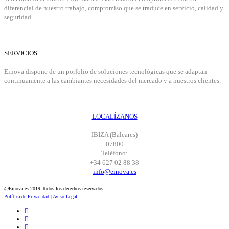
diferencial de nuestro trabajo, compromiso que se traduce en servicio, calidad y
seguridad
SERVICIOS
Einova dispone de un porfolio de soluciones tecnológicas que se adaptan
continuamente a las cambiantes necesidades del mercado y a nuestros clientes.
LOCALÍZANOS
IBIZA (Baleares)
07800
Teléfono:
+34 627 02 88 38
info@einova.es
@Einova.es 2019 Todos los derechos reservados.
Política de Privacidad |
Aviso Legal
Enlace
de
Enlace
Facebook
de
Enlace