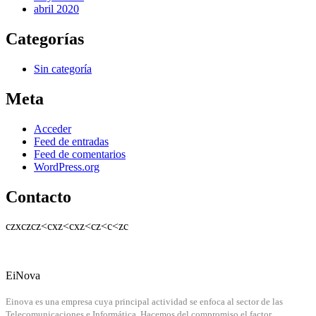
abril 2020
Categorías
Sin categoría
Meta
Acceder
Feed de entradas
Feed de comentarios
WordPress.org
Contacto
czxczcz<cxz<cxz<cz<c<zc
EiNova
Einova es una empresa cuya principal actividad se enfoca al sector de las
Telecomunicaciones e Informática. Hacemos del compromiso el factor