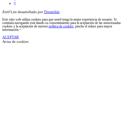
Twitter
de
Linkedin
Zerif Lite
desarrollado por
ThemeIsle
Este sitio web utiliza cookies para que usted tenga la mejor experiencia de usuario. Si
continúa navegando está dando su consentimiento para la aceptación de las mencionadas
cookies y la aceptación de nuestra
política de cookies
, pinche el enlace para mayor
información.>
ACEPTAR
Aviso de cookies