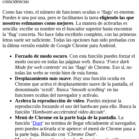
coincidencias
Como has visto, el número de funciones ocultas o ‘flags’ es enorme.
Puedes ir una por una, pero te facilitamos la tarea
eligiendo las que
nosotros estimamos como mejores
. La manera de activarlas es
sencilla: escribe su nombre en el buscador superior hasta encontrar
la ‘flag’ concreta. No hace falta escribirlo completo, con las primeras
letras suele ser suficiente. Todas las opciones han sido probadas con
la última versión estable de Google Chrome para Android.
Forzado de modo oscuro
. Con esta función puedes forzar el
modo oscuro en todas las páginas web. Busca ‘
Force dark
Mode for web contents
‘ en las ‘flags’ de Chrome. Eso sí, no
todas las webs se verán bien de esta forma.
Desplazamiento más suave
. Hay una función oculta en
Chrome que activa el desplazamiento suave de la pantalla, el
denominado ‘scroll’. Busca ‘
Smooth scrolling
‘ en las
funciones ocultas del navegador y actívalo.
Acelera la reproducción de vídeo
. Puedes mejorar la
reproducción forzando el uso del hardware para ello. Busca la
función ‘
Hardware-accelerated video decode
‘.
Menú de Chrome en la parte baja de la pantalla
. La
función ‘
Duet
‘ no termina de llegar oficialmente al navegador,
pero puedes activarla si te apetece: el menú de Chrome pasa a
la parte baja. Búscalo con ‘
Chrome Duet
‘.