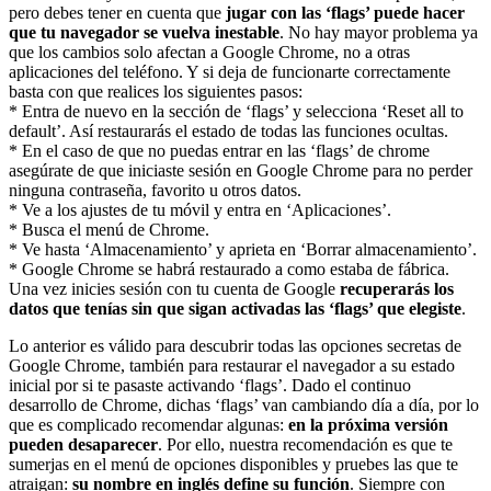
pero debes tener en cuenta que
jugar con las ‘flags’ puede hacer
que tu navegador se vuelva inestable
. No hay mayor problema ya
que los cambios solo afectan a Google Chrome, no a otras
aplicaciones del teléfono. Y si deja de funcionarte correctamente
basta con que realices los siguientes pasos:
* Entra de nuevo en la sección de ‘flags’ y selecciona ‘Reset all to
default’. Así restaurarás el estado de todas las funciones ocultas.
* En el caso de que no puedas entrar en las ‘flags’ de chrome
asegúrate de que iniciaste sesión en Google Chrome para no perder
ninguna contraseña, favorito u otros datos.
* Ve a los ajustes de tu móvil y entra en ‘Aplicaciones’.
* Busca el menú de Chrome.
* Ve hasta ‘Almacenamiento’ y aprieta en ‘Borrar almacenamiento’.
* Google Chrome se habrá restaurado a como estaba de fábrica.
Una vez inicies sesión con tu cuenta de Google
recuperarás los
datos que tenías sin que sigan activadas las ‘flags’ que elegiste
.
Lo anterior es válido para descubrir todas las opciones secretas de
Google Chrome, también para restaurar el navegador a su estado
inicial por si te pasaste activando ‘flags’. Dado el continuo
desarrollo de Chrome, dichas ‘flags’ van cambiando día a día, por lo
que es complicado recomendar algunas:
en la próxima versión
pueden desaparecer
. Por ello, nuestra recomendación es que te
sumerjas en el menú de opciones disponibles y pruebes las que te
atraigan:
su nombre en inglés define su función
. Siempre con