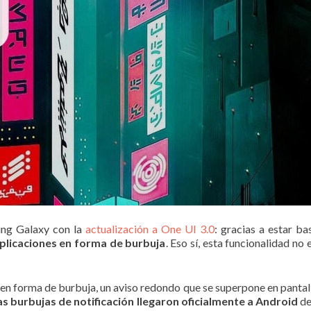
ung Galaxy con la
actualización a One UI 3.0
: gracias a estar b
aplicaciones en forma de burbuja
. Eso sí, esta funcionalidad no
 en forma de burbuja, un aviso redondo que se superpone en pantal
as burbujas de notificación llegaron oficialmente a Android
de