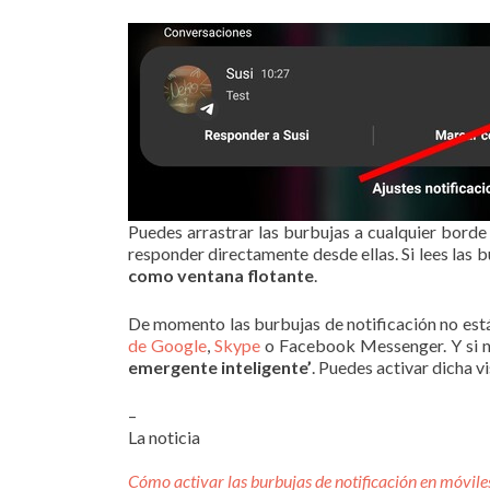
Puedes arrastrar las burbujas a cualquier borde d
responder directamente desde ellas. Si lees las
como ventana flotante
.
De momento las burbujas de notificación no está
de Google
,
Skype
o Facebook Messenger. Y si n
emergente inteligente’
. Puedes activar dicha v
–
La noticia
Cómo activar las burbujas de notificación en móvil