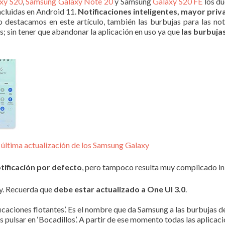
xy S20
,
Samsung Galaxy Note 20
y Samsung
Galaxy S20 FE
los du
ncluidas en Android 11.
Notificaciones inteligentes, mayor pri
 destacamos en este artículo, también las burbujas para las noti
; sin tener que abandonar la aplicación en uso ya que
las burbuja
 última actualización de los Samsung Galaxy
otificación por defecto
, pero tampoco resulta muy complicado inic
xy. Recuerda que
debe estar actualizado a One UI 3.0
.
icaciones flotantes’. Es el nombre que da Samsung a las burbujas de
s pulsar en ‘Bocadillos’. A partir de ese momento todas las aplica