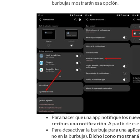
burbujas mostrarán esa opción.
Para hacer que una app notifique los nue
recibas una notificación
. A partir de e
Para desactivar la burbuja para una aplica
no en la burbuja).
Dicho icono mostrará 