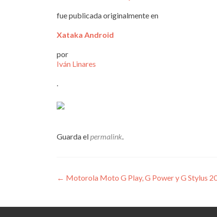
fue publicada originalmente en
Xataka Android
por
Iván Linares
.
Guarda el
permalink
.
Navegación
←
Motorola Moto G Play, G Power y G Stylus 2021
de
entradas