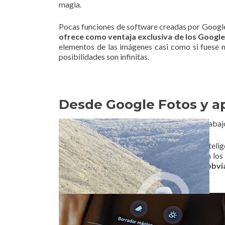
magia.
Pocas funciones de software creadas por Googl
ofrece como ventaja exclusiva de los Google
elementos de las imágenes casi como si fuese 
posibilidades son infinitas.
Desde Google Fotos y a
En paisajes y con personas hace muy buen trabaj
Google ha creado una herramienta sobre Intelige
incluirla en uno de sus teléfonos, ahí estaban l
mágico funciona muy bien por más que, obvi