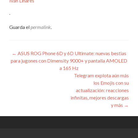
Iván Linares
.
Guarda el
permalink
.
Navegación
←
ASUS ROG Phone 6D y 6D Ultimate: nuevas bestias
para jugones con Dimensity 9000+ y pantalla AMOLED
de
a 165 Hz
entradas
Telegram explota aún más
los Emojis con su
actualización: reacciones
infinitas, mejores descargas
y más
→