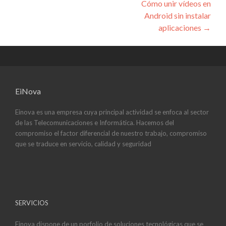
Cómo unir vídeos en
entradas
Android sin instalar
aplicaciones
→
EiNova
Einova es una empresa cuya principal actividad se enfoca al sector
de las Telecomunicaciones e Informática. Hacemos del
compromiso el factor diferencial de nuestro trabajo, compromiso
que se traduce en servicio, calidad y seguridad
SERVICIOS
Einova dispone de un porfolio de soluciones tecnológicas que se