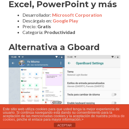
Excel, PowerPoint y más
Desarrollador:
Microsoft Corporation
Descárgalo en:
Google Play
Precio:
Gratis
Categoría:
Productividad
Alternativa a Gboard
Este sitio web utiliza cookies para que usted tenga la mejor experiencia de
usuario. Si continúa navegando está dando su consentimiento para la
aceptación de las mencionadas cookies y la aceptación de nuestra
política de
cookies
, pinche el enlace para mayor información.>
ACEPTAR