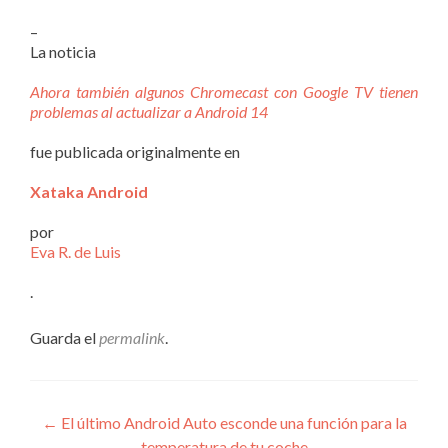
–
La noticia
Ahora también algunos Chromecast con Google TV tienen
problemas al actualizar a Android 14
fue publicada originalmente en
Xataka Android
por
Eva R. de Luis
.
Guarda el
permalink
.
Navegación
←
El último Android Auto esconde una función para la
temperatura de tu coche