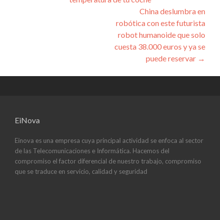
de
China deslumbra en
entradas
robótica con este futurista
robot humanoide que solo
cuesta 38.000 euros y ya se
puede reservar
→
EiNova
Einova es una empresa cuya principal actividad se enfoca al sector
de las Telecomunicaciones e Informática. Hacemos del
compromiso el factor diferencial de nuestro trabajo, compromiso
que se traduce en servicio, calidad y seguridad