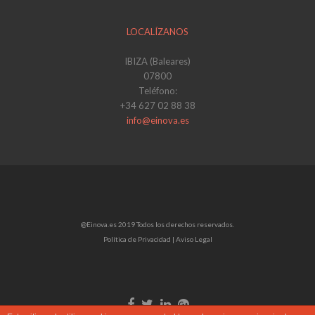
LOCALÍZANOS
IBIZA (Baleares)
07800
Teléfono:
+34 627 02 88 38
info@einova.es
@Einova.es 2019 Todos los derechos reservados.
Política de Privacidad |
Aviso Legal
Enlace
Enlace
Enlace