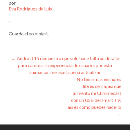
por
Eva Rodriguez de Luis
.
Guarda el
permalink
.
Navegación
←
Android 15 demuestra que solo hace falta un detalle
para cambiar la experiencia de usuario: por esta
de
animación merece la pena actualizar
entradas
No tenía más enchufes
libres cerca, así que
alimento mi Chromecast
con un USB del smart TV:
así es como puedes hacerlo
→