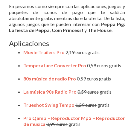
Empezamos como siempre con las aplicaciones, juegos y
paquetes de iconos de pago que te saldrán
absolutamente gratis mientras dure la oferta. De la lista,
algunos juegos que te pueden interesar con
Peppa Pig:
La fiesta de Peppa, Coin Princess!
y
The House
.
Aplicaciones
Movie Trailers Pro
2,19 euros
gratis
Temperature Converter Pro
0,59 euros
gratis
80s música de radio Pro
0,59 euros
gratis
La música 90s Radio Pro
0,59 euros
gratis
Trueshot Swing Tempo
1,29 euros
gratis
Pro Qamp – Reproductor Mp3 – Reproductor
de musica
0,99 euros
gratis