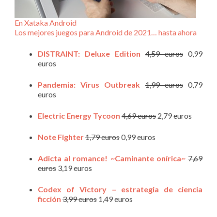
En Xataka Android
Los mejores juegos para Android de 2021… hasta ahora
DISTRAINT: Deluxe Edition
4,59 euros
0,99
euros
Pandemia: Virus Outbreak
1,99 euros
0,79
euros
Electric Energy Tycoon
4,69 euros
2,79 euros
Note Fighter
1,79 euros
0,99 euros
Adicta al romance! ~Caminante onírica~
7,69
euros
3,19 euros
Codex of Victory – estrategia de ciencia
ficción
3,99 euros
1,49 euros