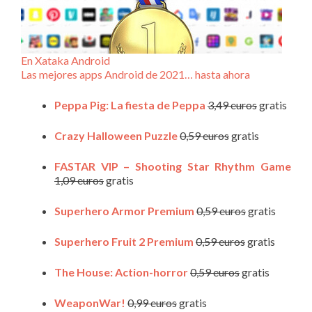
En Xataka Android
Las mejores apps Android de 2021… hasta ahora
Peppa Pig: La fiesta de Peppa
3,49 euros
gratis
Crazy Halloween Puzzle
0,59 euros
gratis
FASTAR VIP – Shooting Star Rhythm Game
1,09 euros
gratis
Superhero Armor Premium
0,59 euros
gratis
Superhero Fruit 2 Premium
0,59 euros
gratis
The House: Action-horror
0,59 euros
gratis
WeaponWar!
0,99 euros
gratis