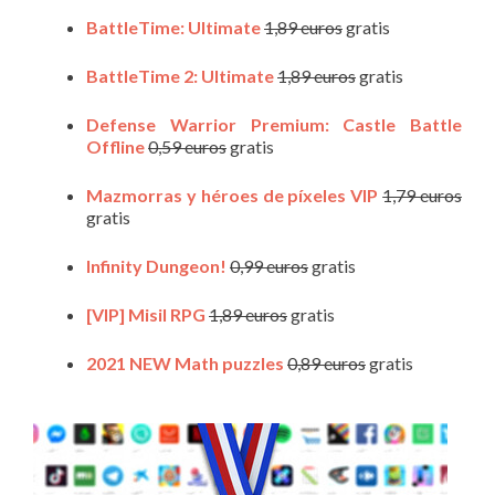
BattleTime: Ultimate
1,89 euros
gratis
BattleTime 2: Ultimate
1,89 euros
gratis
Defense Warrior Premium: Castle Battle
Offline
0,59 euros
gratis
Mazmorras y héroes de píxeles VIP
1,79 euros
gratis
Infinity Dungeon!
0,99 euros
gratis
[VIP] Misil RPG
1,89 euros
gratis
2021 NEW Math puzzles
0,89 euros
gratis