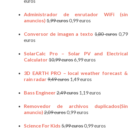
euros
Administrador de enrutador WiFi (sin
anuncios)
1,99 euros
0,99 euros
Conversor de imagen a texto
1,80 euros
0,79
euros
SolarCalc Pro – Solar PV and Electrical
Calculator
10,99 euros
6,99 euros
3D EARTH PRO – local weather forecast &
rain radar
9,49 euros
1,49 euros
Bass Engineer
2,49 euros
1,19 euros
Removedor de archivos duplicados(Sin
anuncio)
2,09 euros
0,99 euros
Science For Kids
5,99 euros
0,99 euros