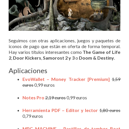
Seguimos con otras aplicaciones, juegos y paquetes de
iconos de pago que están en oferta de forma temporal.
Hay varios títulos interesantes como
The Game of Life
2
,
Door Kickers
,
Samorost 2 y 3
o
Doom & Destiny
.
Aplicaciones
EvoWallet – Money Tracker [Premium]
1,59
euros
0,99 euros
Notes Pro
2,19 euros
0,99 euros
Herramienta PDF – Editor y lector
1,80 euros
0,79 euros
MPC MACHINE – Pastillas de tambor Beat