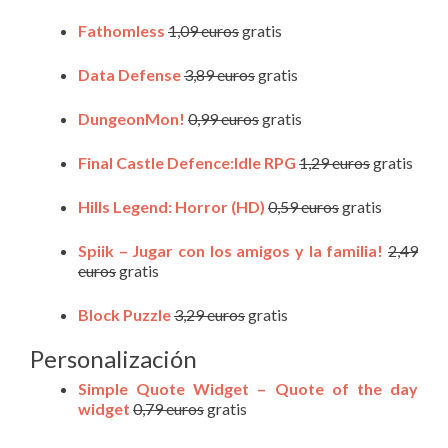
Fathomless
1,09 euros
gratis
Data Defense
3,89 euros
gratis
DungeonMon!
0,99 euros
gratis
Final Castle Defence:Idle RPG
1,29 euros
gratis
Hills Legend: Horror (HD)
0,59 euros
gratis
Spiik – Jugar con los amigos y la familia!
2,49
euros
gratis
Block Puzzle
3,29 euros
gratis
Personalización
Simple Quote Widget – Quote of the day
widget
0,79 euros
gratis