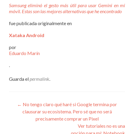
Samsung eliminó el gesto más útil para usar Gemini en mi
móvil. Estas son las mejores alternativas que he encontrado
fue publicada originalmente en
Xataka Android
por
Eduardo Marín
.
Guarda el
permalink
.
Navegación
←
No tengo claro qué haré si Google termina por
clausurar su ecosistema. Pero sé que no será
de
precisamente comprar un Pixel
entradas
Ver tutoriales no es una
opción para mí: Notebook