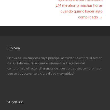
LM me ahorra muchas horas
cuando quiero hacer algo
complicado
→
EiNova
Einova es una empresa cuya principal actividad se enfoca al sector
de las Telecomunicaciones e Informática. Hacemos del
compromiso el factor diferencial de nuestro trabajo, compromiso
que se traduce en servicio, calidad y seguridad
SERVICIOS