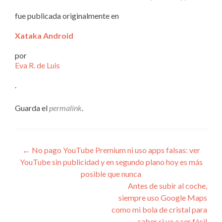
fue publicada originalmente en
Xataka Android
por
Eva R. de Luis
.
Guarda el
permalink
.
Navegación
←
No pago YouTube Premium ni uso apps falsas: ver
YouTube sin publicidad y en segundo plano hoy es más
de
posible que nunca
entradas
Antes de subir al coche,
siempre uso Google Maps
como mi bola de cristal para
saber si va a ser fácil