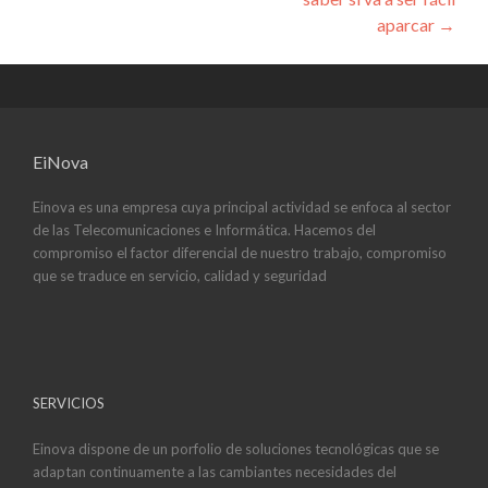
aparcar
→
EiNova
Einova es una empresa cuya principal actividad se enfoca al sector
de las Telecomunicaciones e Informática. Hacemos del
compromiso el factor diferencial de nuestro trabajo, compromiso
que se traduce en servicio, calidad y seguridad
SERVICIOS
Einova dispone de un porfolio de soluciones tecnológicas que se
adaptan continuamente a las cambiantes necesidades del