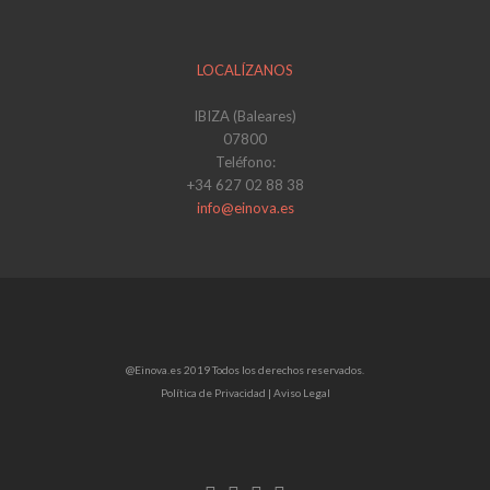
LOCALÍZANOS
IBIZA (Baleares)
07800
Teléfono:
+34 627 02 88 38
info@einova.es
@Einova.es 2019 Todos los derechos reservados.
Política de Privacidad |
Aviso Legal