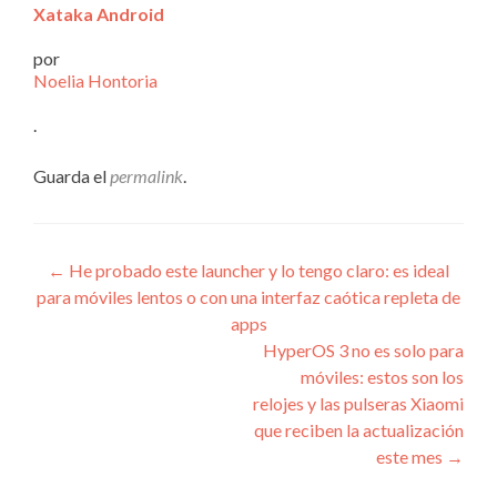
Xataka Android
por
Noelia Hontoria
.
Guarda el
permalink
.
Navegación
←
He probado este launcher y lo tengo claro: es ideal
para móviles lentos o con una interfaz caótica repleta de
de
apps
entradas
HyperOS 3 no es solo para
móviles: estos son los
relojes y las pulseras Xiaomi
que reciben la actualización
este mes
→